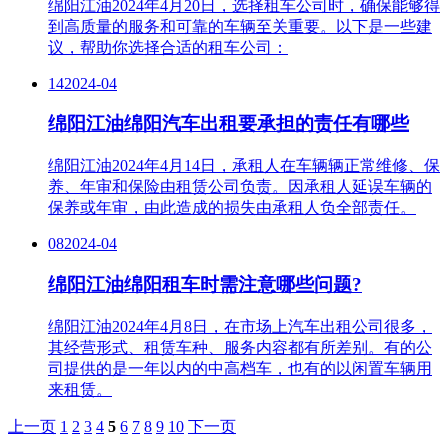
绵阳江油2024年4月20日，选择租车公司时，确保能够得
到高质量的服务和可靠的车辆至关重要。以下是一些建
议，帮助你选择合适的租车公司：
14
2024-04
绵阳江油绵阳汽车出租要承担的责任有哪些
绵阳江油2024年4月14日，承租人在车辆辆正常维修、保
养、年审和保险由租赁公司负责。因承租人延误车辆的
保养或年审，由此造成的损失由承租人负全部责任。
08
2024-04
绵阳江油绵阳租车时需注意哪些问题?
绵阳江油2024年4月8日，在市场上汽车出租公司很多，
其经营形式、租赁车种、服务内容都有所差别。有的公
司提供的是一年以内的中高档车，也有的以闲置车辆用
来租赁。
上一页
1
2
3
4
5
6
7
8
9
10
下一页