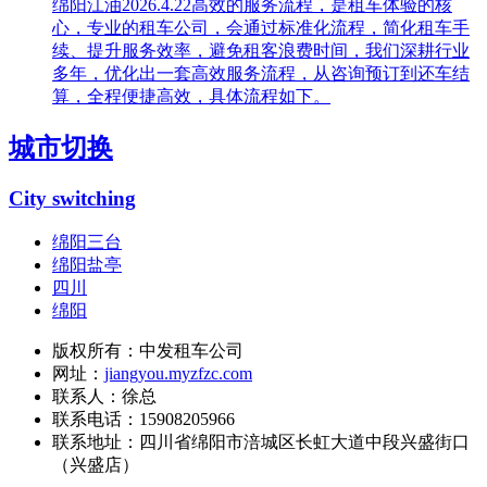
绵阳江油2026.4.22高效的服务流程，是租车体验的核
心，专业的租车公司，会通过标准化流程，简化租车手
续、提升服务效率，避免租客浪费时间，我们深耕行业
多年，优化出一套高效服务流程，从咨询预订到还车结
算，全程便捷高效，具体流程如下。
城市切换
City switching
绵阳三台
绵阳盐亭
四川
绵阳
版权所有：中发租车公司
网址：
jiangyou.myzfzc.com
联系人：徐总
联系电话：15908205966
联系地址：
四川省绵阳市涪城区长虹大道中段兴盛街口
（兴盛店）